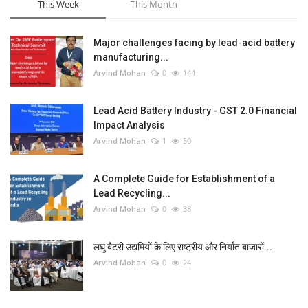
This Week
This Month
Major challenges facing by lead-acid battery
manufacturing...
Arvind Mohan
0
144
Lead Acid Battery Industry - GST 2.0 Financial
Impact Analysis
Arvind Mohan
1
50
A Complete Guide for Establishment of a
Lead Recycling...
Arvind Mohan
0
38
लघु बैटरी उद्यमियों के लिए राष्ट्रीय और निर्यात बाजारों...
Arvind Mohan
0
24