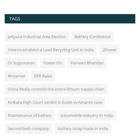
TAGS
Jaitpura Industrial Area Election
Battery Conference
How to establish a Lead Recycling Unit in India
ZPower
Dr Sugumaran
Power On
Parveen Bhandari
#internet
EPR Rules
China Really controls the entire lithium supply-chain
Kolkata High Court verdict in Exide vs Amaron case
Maintenance of battery
automobile industry in india
Second best company
battery scrap trade in India