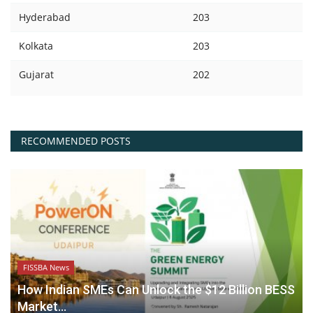
Hyderabad
203
Kolkata
203
Gujarat
202
RECOMMENDED POSTS
FISSBA News
How Indian SMEs Can Unlock the $12 Billion BESS
Market...