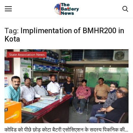
Tag:
Implimentation of BMHR200 in
Login
Register
Kota
About Us
State Association News
Technical Presentations
News & Articles
Technical Info
Govt. Affair
Battery Directory
कोविड को पीछे छोड़ कोटा बैटरी एसोसिएशन के सदस्य पिकनिक की...