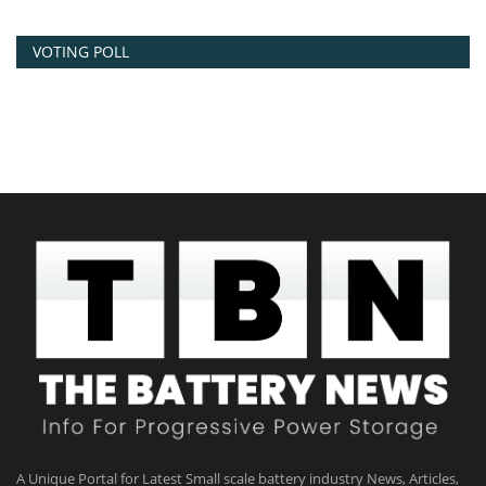
VOTING POLL
A Unique Portal for Latest Small scale battery industry News, Articles,