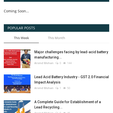
Coming Soon...
POPULAR POSTS
This Week
This Month
Major challenges facing by lead-acid battery
manufacturing...
Arvind Mohan
0
144
Lead Acid Battery Industry - GST 2.0 Financial
Impact Analysis
Arvind Mohan
1
50
A Complete Guide for Establishment of a
Lead Recycling...
Arvind Mohan
0
45