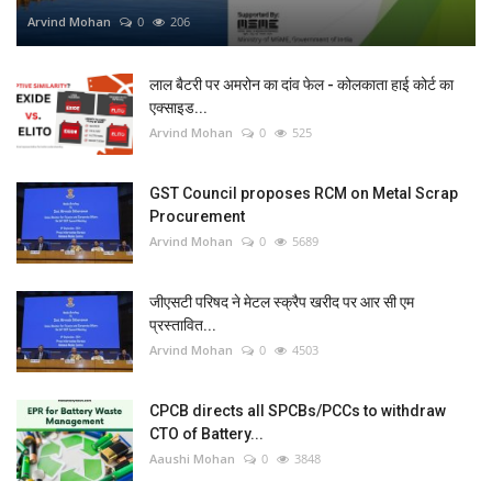
Arvind Mohan
0
206
लाल बैटरी पर अमरोन का दांव फेल - कोलकाता हाई कोर्ट का
एक्साइड...
Arvind Mohan
0
525
GST Council proposes RCM on Metal Scrap
Procurement
Arvind Mohan
0
5689
जीएसटी परिषद ने मेटल स्क्रैप खरीद पर आर सी एम
प्रस्तावित...
Arvind Mohan
0
4503
CPCB directs all SPCBs/PCCs to withdraw
CTO of Battery...
Aaushi Mohan
0
3848