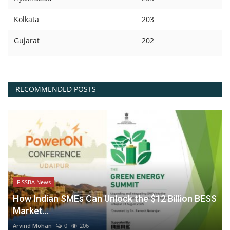
Kolkata
203
Gujarat
202
RECOMMENDED POSTS
FISSBA News
How Indian SMEs Can Unlock the $12 Billion BESS
Market...
Arvind Mohan
0
206