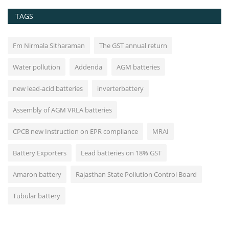
TAGS
Fm Nirmala Sitharaman
The GST annual return
Water pollution
Addenda
AGM batteries
new lead-acid batteries
inverterbattery
Assembly of AGM VRLA batteries
CPCB new Instruction on EPR compliance
MRAI
Battery Exporters
Lead batteries on 18% GST
Amaron battery
Rajasthan State Pollution Control Board
Tubular battery