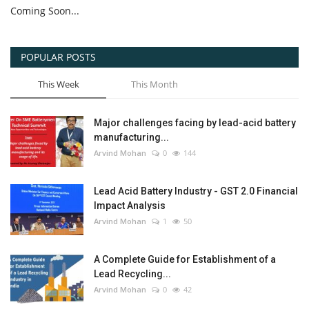
Coming Soon...
POPULAR POSTS
This Week
This Month
Major challenges facing by lead-acid battery
manufacturing...
Arvind Mohan
0
144
Lead Acid Battery Industry - GST 2.0 Financial
Impact Analysis
Arvind Mohan
1
50
A Complete Guide for Establishment of a
Lead Recycling...
Arvind Mohan
0
42