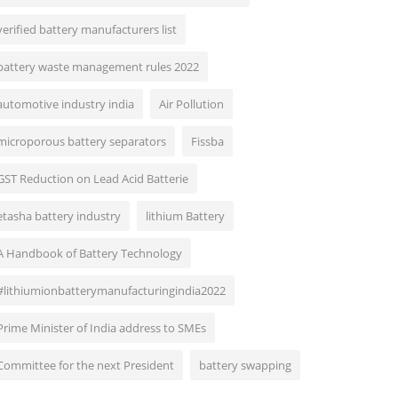
verified battery manufacturers list
battery waste management rules 2022
automotive industry india
Air Pollution
microporous battery separators
Fissba
GST Reduction on Lead Acid Batterie
etasha battery industry
lithium Battery
A Handbook of Battery Technology
#lithiumionbatterymanufacturingindia2022
Prime Minister of India address to SMEs
Committee for the next President
battery swapping