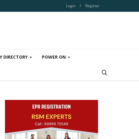
Login
/
Register
Y DIRECTORY
POWER ON