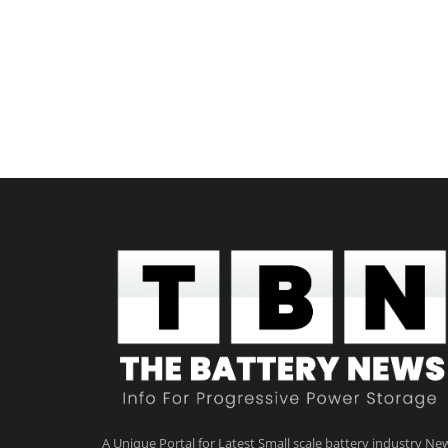
A Unique Portal for Latest Small scale battery industry Ne