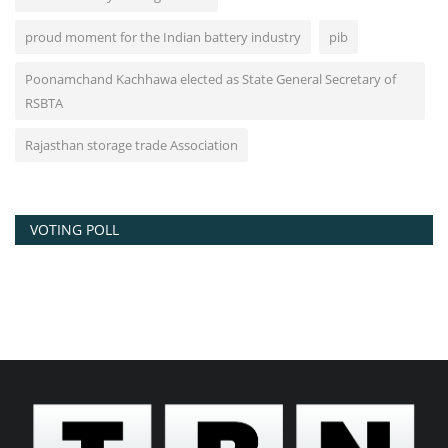
proud moment for the Indian battery industry
pib
Poonamchand Kachhawa elected as State General Secretary of
RSBTA
Rajasthan storage trade Association
VOTING POLL