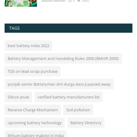
Aaushi Mohan
0
3842
TAGS
best battery india 2022
Battery Management and Handeling Rules 2000 (BMHR 2000)
TDS on lead scrap purchase
punjab senior Batteryman shri durga dass ji passed away
Silicon Joule
verified battery manufacturers list
Reverse Charge Mechanism
Soil pollution
upcoming battery technology
Battery Directory
lithium battery making in India