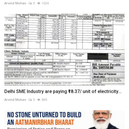
Arvind Mohan
0
1024
Delhi SME Industry are paying ₹18.37/ unit of electricity...
Arvind Mohan
0
869