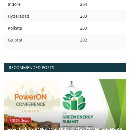
Indore
204
Hyderabad
203
Kolkata
203
Gujarat
202
RECOMMENDED POSTS
FISSBA News
How Indian SMEs Can Unlock the $12 Billion BESS