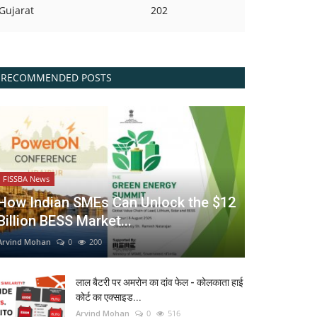
Gujarat
202
RECOMMENDED POSTS
FISSBA News
How Indian SMEs Can Unlock the $12
Billion BESS Market...
Arvind Mohan
0
200
लाल बैटरी पर अमरोन का दांव फेल - कोलकाता हाई
कोर्ट का एक्साइड...
Arvind Mohan
0
516