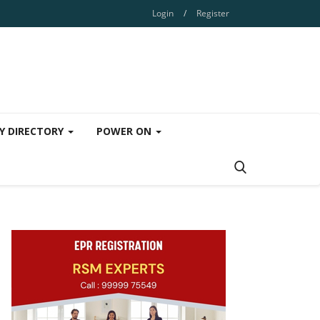
Login
/
Register
Y DIRECTORY
POWER ON