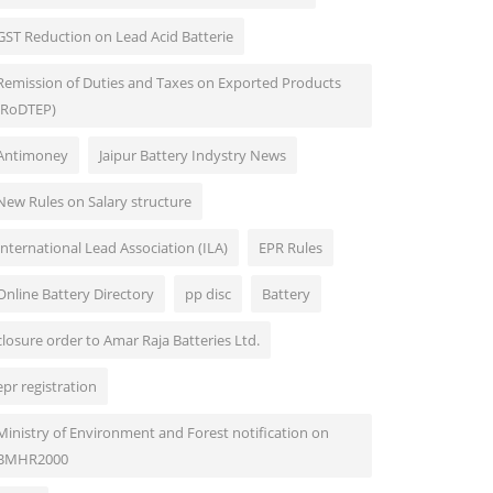
GST Reduction on Lead Acid Batterie
Remission of Duties and Taxes on Exported Products
(RoDTEP)
Antimoney
Jaipur Battery Indystry News
New Rules on Salary structure
International Lead Association (ILA)
EPR Rules
Online Battery Directory
pp disc
Battery
closure order to Amar Raja Batteries Ltd.
epr registration
Ministry of Environment and Forest notification on
BMHR2000