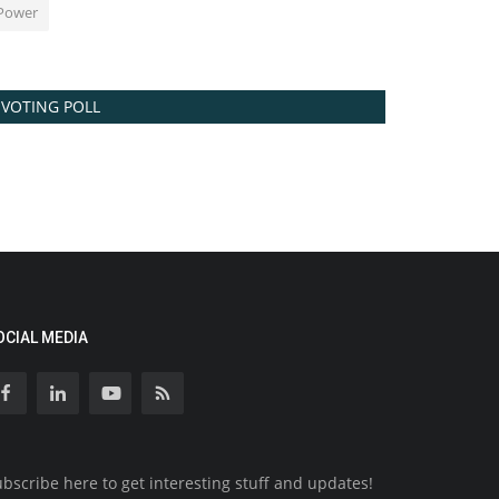
Power
VOTING POLL
OCIAL MEDIA
bscribe here to get interesting stuff and updates!