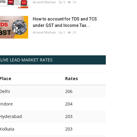
Arvind Mohan
0
34
How to account for TDS and TCS
under GST and Income Tax...
Arvind Mohan
0
26
LIVE LEAD MARKET RATES
Place
Rates
Delhi
206
Indore
204
Hyderabad
203
Kolkata
203