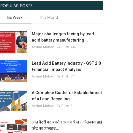
POPULAR POSTS
This Week
This Month
Major challenges facing by lead-
acid battery manufacturing...
Arvind Mohan
0
146
Lead Acid Battery Industry - GST 2.0
Financial Impact Analysis
Arvind Mohan
1
57
A Complete Guide for Establishment
of a Lead Recycling...
Arvind Mohan
0
41
लाल बैटरी पर अमरोन का दांव फेल - कोलकाता हाई
कोर्ट का एक्साइड...