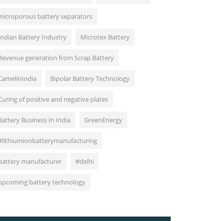
microporous battery separators
Indian Battery Industry
Microtex Battery
Revenue generation from Scrap Battery
CamelinIndia
Bipolar Battery Technology
Curing of positive and negative plates
Battery Business In India
GreenEnergy
#lithiumionbatterymanufacturing
battery manufacturer
#delhi
upcoming battery technology