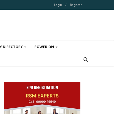
Login
/
Register
Y DIRECTORY
POWER ON