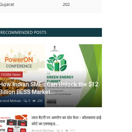
Gujarat
202
RECOMMENDED POSTS
FISSBA News
How Indian SMEs Can Unlock the $12
Billion BESS Market...
Arvind Mohan
0
200
लाल बैटरी पर अमरोन का दांव फेल - कोलकाता हाई
कोर्ट का एक्साइड...
Arvind Mohan
0
517