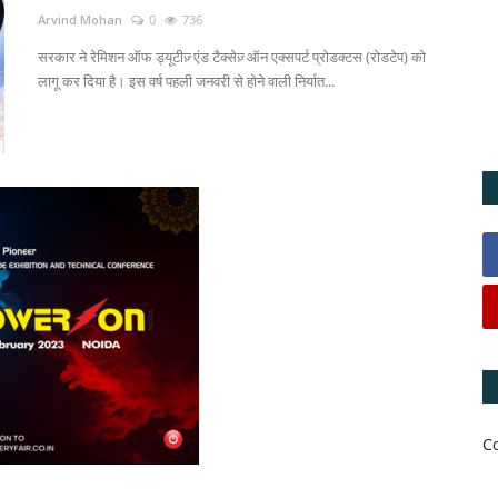
Arvind Mohan
0
736
सरकार ने रेमिशन ऑफ ड्यूटीज़् एंड टैक्सेज़् ऑन एक्सपर्ट प्रोडक्टस (रोडटेप) को
लागू कर दिया है। इस वर्ष पहली जनवरी से होने वाली निर्यात...
C