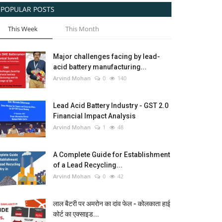
POPULAR POSTS
This Week
This Month
Major challenges facing by lead-
acid battery manufacturing...
Arvind Mohan
0
140
Lead Acid Battery Industry - GST 2.0
Financial Impact Analysis
Arvind Mohan
1
48
A Complete Guide for Establishment
of a Lead Recycling...
Arvind Mohan
0
42
लाल बैटरी पर अमरोन का दांव फेल - कोलकाता हाई
कोर्ट का एक्साइड...