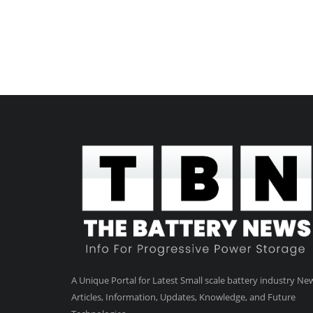
A Unique Portal for Latest Small scale battery industry Ne
Articles, Information, Updates, Knowledge, and Future