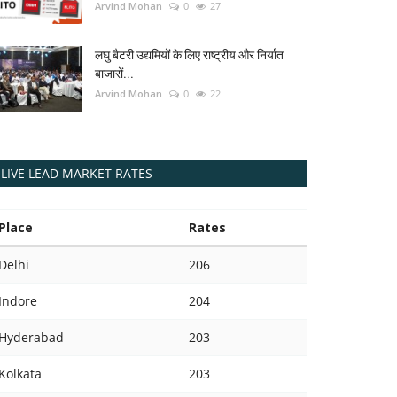
Arvind Mohan
0
27
लघु बैटरी उद्यमियों के लिए राष्ट्रीय और निर्यात
बाजारों...
Arvind Mohan
0
22
LIVE LEAD MARKET RATES
Place
Rates
Delhi
206
Indore
204
Hyderabad
203
Kolkata
203