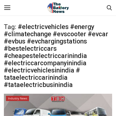
Tag:
#electricvehicles #energy
Login
Register
#climatechange #evscooter #evcar
#evbus #evchargingstations
About Us
#bestelectriccars
#cheapestelectriccarinindia
Technical Presentations
#electriccarcompanyinindia
#electricvehiclesinindia #
News & Articles
tataelectriccarinindia
#tataelectricbusinindia
Technical Info
Govt. Affair
Industry News
Battery Directory