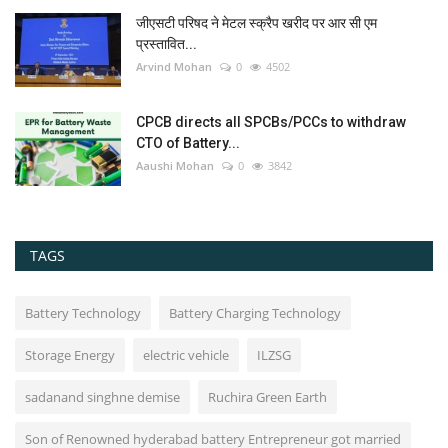
जीएसटी परिषद ने मेटल स्क्रैप खरीद पर आर सी एम
प्रस्तावित...
Arvind Mohan
0
4502
CPCB directs all SPCBs/PCCs to withdraw
CTO of Battery...
Aaushi Mohan
0
3842
TAGS
Battery Technology
Battery Charging Technology
Storage Energy
electric vehicle
ILZSG
sadanand singhne demise
Ruchira Green Earth
Son of Renowned hyderabad battery Entrepreneur got married