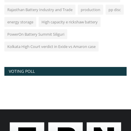
Rajasthan Battery Industry and Trade
production
pp disc
energy storage
High capacity e rickshaw battery
PowerOn Battery Summit Siliguri
Kolkata High Court verdict in Exide vs Amaron case
VOTING POLL