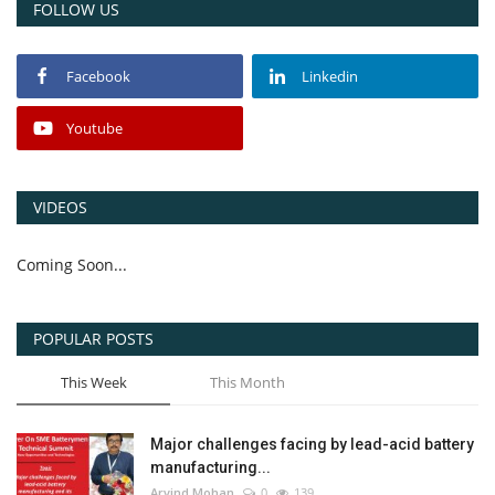
FOLLOW US
Facebook
Linkedin
Youtube
VIDEOS
Coming Soon...
POPULAR POSTS
This Week
This Month
Major challenges facing by lead-acid battery
manufacturing...
Arvind Mohan
0
139