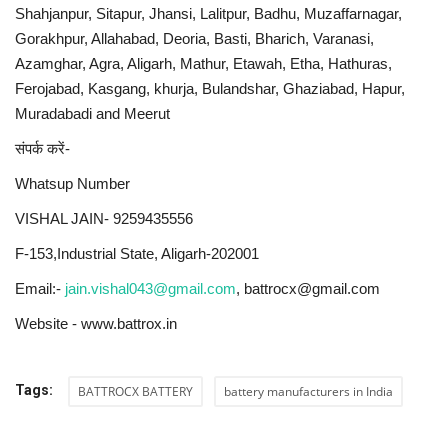
Shahjanpur, Sitapur, Jhansi, Lalitpur, Badhu, Muzaffarnagar,
Gorakhpur, Allahabad, Deoria, Basti, Bharich, Varanasi,
Azamghar, Agra, Aligarh, Mathur, Etawah, Etha, Hathuras,
Ferojabad, Kasgang, khurja, Bulandshar, Ghaziabad, Hapur,
Muradabadi and Meerut
संपर्क करें-
Whatsup Number
VISHAL JAIN- 9259435556
F-153,Industrial State, Aligarh-202001
Email:-
jain.vishal043@gmail.com
, battrocx@gmail.com
Website - www.battrox.in
Tags:
BATTROCX BATTERY
battery manufacturers in India