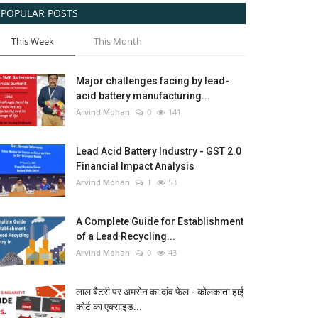
POPULAR POSTS
This Week
This Month
Major challenges facing by lead-
acid battery manufacturing...
Arvind Mohan
0
141
Lead Acid Battery Industry - GST 2.0
Financial Impact Analysis
Arvind Mohan
1
53
A Complete Guide for Establishment
of a Lead Recycling...
Arvind Mohan
0
43
लाल बैटरी पर अमरोन का दांव फेल - कोलकाता हाई
कोर्ट का एक्साइड...