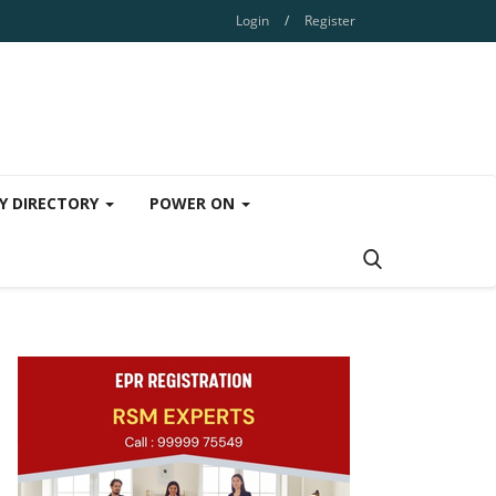
Login
/
Register
Y DIRECTORY
POWER ON