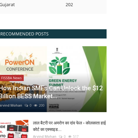
Gujarat
202
RECOMMENDED POSTS
FISSBA News
How Indian SMEs Can Unlock the $12
Billion BESS Market...
Arvind Mohan
0
200
लाल बैटरी पर अमरोन का दांव फेल - कोलकाता हाई
कोर्ट का एक्साइड...
Arvind Mohan
0
517