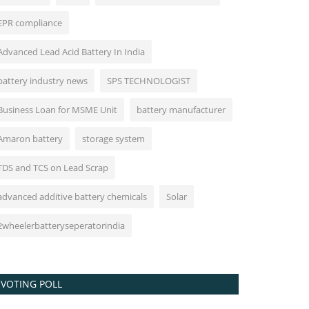
EPR compliance
Advanced Lead Acid Battery In India
battery industry news
SPS TECHNOLOGIST
Business Loan for MSME Unit
battery manufacturer
Amaron battery
storage system
TDS and TCS on Lead Scrap
advanced additive battery chemicals
Solar
2wheelerbatteryseperatorindia
VOTING POLL