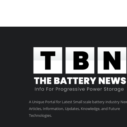
A Unique Portal for Latest Small scale battery industry Ne
Articles, Information, Updates, Knowledge, and Future
Technologies.