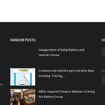
RANDOM POSTS
S
Inauguration of Balaji Battery and
Inverter House
Su
Commercial vehicles get real-time data
tracking- FasTag,...
ws,
MRAI requests Finance Minister to bring
the Battery Scrap...