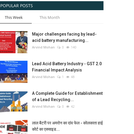
POPULAR POSTS
This Week
This Month
Major challenges facing by lead-
acid battery manufacturing...
Arvind Mohan
0
140
Lead Acid Battery Industry - GST 2.0
Financial Impact Analysis
Arvind Mohan
1
48
A Complete Guide for Establishment
of a Lead Recycling...
Arvind Mohan
0
42
लाल बैटरी पर अमरोन का दांव फेल - कोलकाता हाई
कोर्ट का एक्साइड...