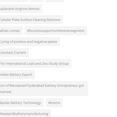
sadanand singhne demise
Tubular Plate Surface Cleaning Machine
adrian comes
#businessopportunitiesinevsegment
Curing of positive and negative plates
Constant Current
The International Lead and Zinc Study Group
Indian Battery Export
Son of Renowned hyderabad battery Entrepreneur got
married
Bipolar Battery Technology
#msme
#leadacidbatterymanufacturing