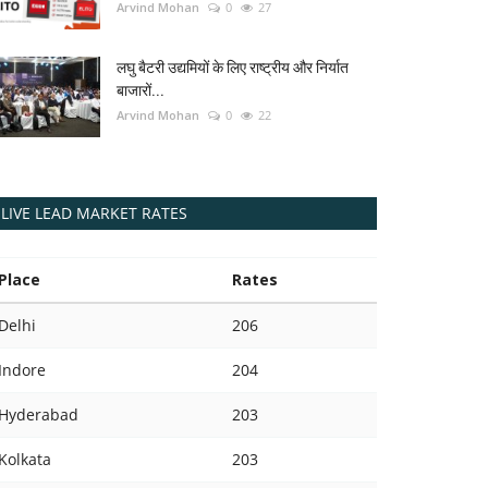
Arvind Mohan
0
27
लघु बैटरी उद्यमियों के लिए राष्ट्रीय और निर्यात
बाजारों...
Arvind Mohan
0
22
LIVE LEAD MARKET RATES
Place
Rates
Delhi
206
Indore
204
Hyderabad
203
Kolkata
203