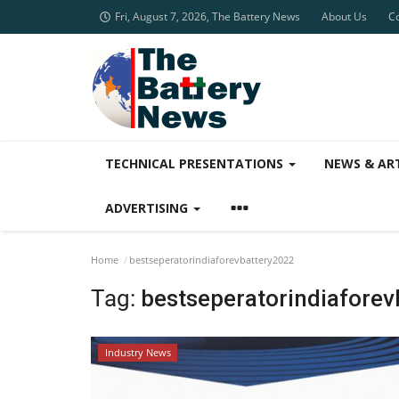
Fri, August 7, 2026, The Battery News
About Us
C
TECHNICAL PRESENTATIONS
NEWS & AR
ADVERTISING
Home
bestseperatorindiaforevbattery2022
Tag:
bestseperatorindiafore
Industry News