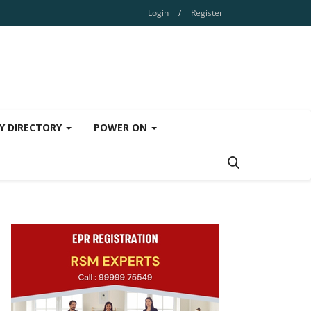
Login
/
Register
Y DIRECTORY
POWER ON