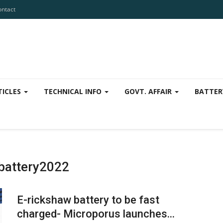
ontact
TICLES
TECHNICAL INFO
GOVT. AFFAIR
BATTER
vbattery2022
E-rickshaw battery to be fast
charged- Microporus launches...