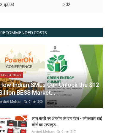
Gujarat
202
RECOMMENDED POSTS
FISSBA News
How Indian SMEs Can Unlock the $12
Billion BESS Market...
Arvind Mohan
0
200
लाल बैटरी पर अमरोन का दांव फेल - कोलकाता हाई
कोर्ट का एक्साइड...
Arvind Mohan
0
517