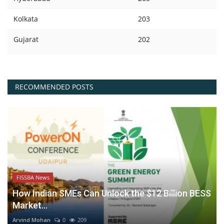
Kolkata
203
Gujarat
202
RECOMMENDED POSTS
FISSBA News
How Indian SMEs Can Unlock the $12 Billion BESS
Market...
Arvind Mohan
0
209