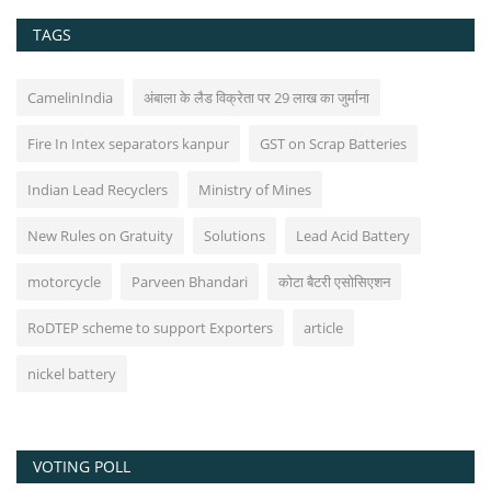
TAGS
CamelinIndia
अंबाला के लैड विक्रेता पर 29 लाख का जुर्माना
Fire In Intex separators kanpur
GST on Scrap Batteries
Indian Lead Recyclers
Ministry of Mines
New Rules on Gratuity
Solutions
Lead Acid Battery
motorcycle
Parveen Bhandari
कोटा बैटरी एसोसिएशन
RoDTEP scheme to support Exporters
article
nickel battery
VOTING POLL