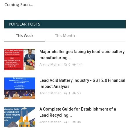
Coming Soon...
POPULAR POSTS
This Week
This Month
Major challenges facing by lead-acid battery
manufacturing...
Arvind Mohan
0
144
Lead Acid Battery Industry - GST 2.0 Financial
Impact Analysis
Arvind Mohan
1
53
A Complete Guide for Establishment of a
Lead Recycling...
Arvind Mohan
0
48