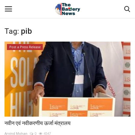
Tag:
pib
Login
Register
Post a Press Release
About Us
Technical Presentations
News & Articles
Technical Info
Govt. Affair
नवीन एवं नवीकरणीय ऊर्जा मंत्रालय
Battery Directory
Arvind Mohan
0
4547