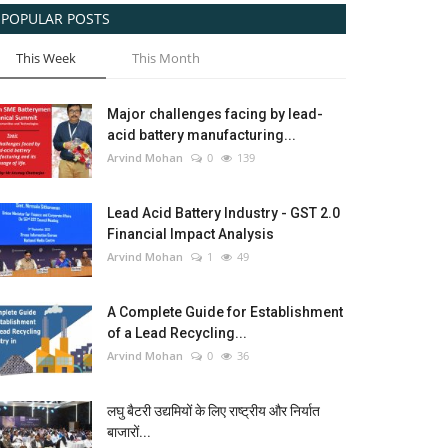
POPULAR POSTS
This Week
This Month
Major challenges facing by lead-
acid battery manufacturing...
Arvind Mohan
0
139
Lead Acid Battery Industry - GST 2.0
Financial Impact Analysis
Arvind Mohan
1
49
A Complete Guide for Establishment
of a Lead Recycling...
Arvind Mohan
0
36
लघु बैटरी उद्यमियों के लिए राष्ट्रीय और निर्यात
बाजारों...