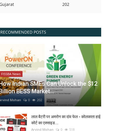
Gujarat
202
RECOMMENDED POSTS
FISSBA News
How Indian SMEs Can Unlock the $12
Billion BESS Market...
Arvind Mohan
0
202
लाल बैटरी पर अमरोन का दांव फेल - कोलकाता हाई
कोर्ट का एक्साइड...
Arvind Mohan
0
518