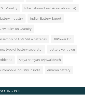
GST Ministry
International Lead Association (ILA)
Battery Industry
Indian Battery Export
New Rules on Gratuity
Assembly of AGM VRLA batteries
18Power On
new type of battery separator
battery vent plug
Addenda
satya narayan kejriwal death
automobile industry in india
Amaron battery
VOTING POLL