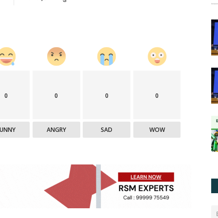
0
0
0
0
FUNNY
ANGRY
SAD
WOW