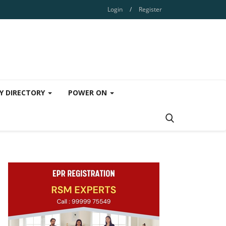
Login
/
Register
Y DIRECTORY
POWER ON