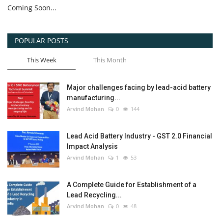
Coming Soon...
POPULAR POSTS
This Week
This Month
Major challenges facing by lead-acid battery
manufacturing...
Arvind Mohan
0
144
Lead Acid Battery Industry - GST 2.0 Financial
Impact Analysis
Arvind Mohan
1
53
A Complete Guide for Establishment of a
Lead Recycling...
Arvind Mohan
0
48