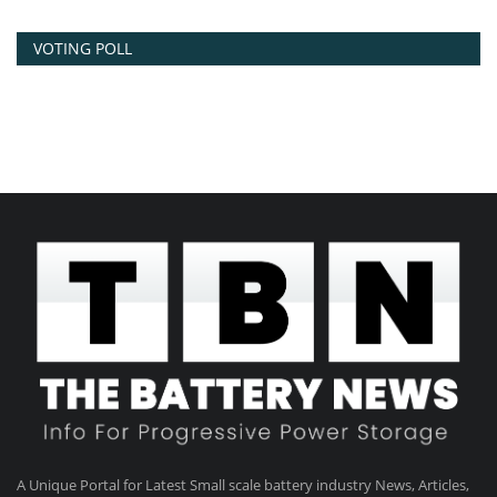
VOTING POLL
A Unique Portal for Latest Small scale battery industry News, Articles,