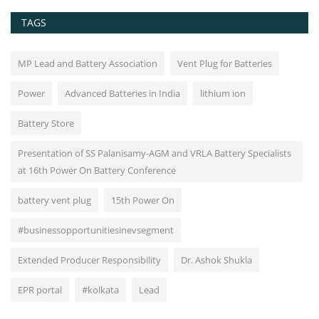
TAGS
MP Lead and Battery Association
Vent Plug for Batteries
Power
Advanced Batteries in India
lithium ion
Battery Store
Presentation of SS Palanisamy-AGM and VRLA Battery Specialists
at 16th Power On Battery Conference
battery vent plug
15th Power On
#businessopportunitiesinevsegment
Extended Producer Responsibility
Dr. Ashok Shukla
EPR portal
#kolkata
Lead