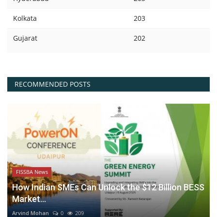
Kolkata
203
Gujarat
202
RECOMMENDED POSTS
FISSBA News
How Indian SMEs Can Unlock the $12 Billion BESS
Market...
Arvind Mohan
0
209