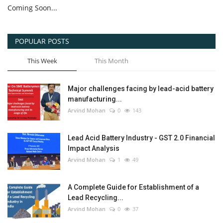
Coming Soon...
POPULAR POSTS
This Week
This Month
Major challenges facing by lead-acid battery
manufacturing...
Arvind Mohan
0
143
Lead Acid Battery Industry - GST 2.0 Financial
Impact Analysis
Arvind Mohan
1
49
A Complete Guide for Establishment of a
Lead Recycling...
Arvind Mohan
0
37