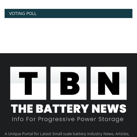
VOTING POLL
A Unique Portal for Latest Small scale battery industry News, Articles,