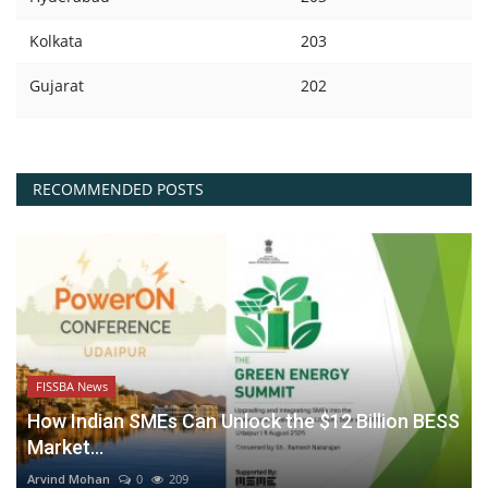
Kolkata
203
Gujarat
202
RECOMMENDED POSTS
FISSBA News
How Indian SMEs Can Unlock the $12 Billion BESS
Market...
Arvind Mohan
0
209