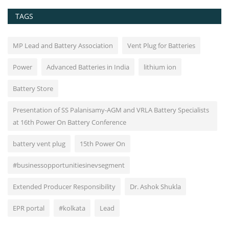
TAGS
MP Lead and Battery Association
Vent Plug for Batteries
Power
Advanced Batteries in India
lithium ion
Battery Store
Presentation of SS Palanisamy-AGM and VRLA Battery Specialists
at 16th Power On Battery Conference
battery vent plug
15th Power On
#businessopportunitiesinevsegment
Extended Producer Responsibility
Dr. Ashok Shukla
EPR portal
#kolkata
Lead