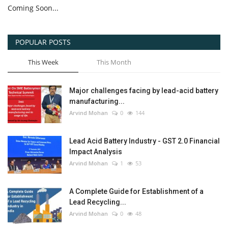
Coming Soon...
POPULAR POSTS
This Week
This Month
Major challenges facing by lead-acid battery
manufacturing...
Arvind Mohan
0
144
Lead Acid Battery Industry - GST 2.0 Financial
Impact Analysis
Arvind Mohan
1
53
A Complete Guide for Establishment of a
Lead Recycling...
Arvind Mohan
0
48