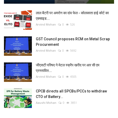
लाल बैटरी पर अमरोन का दांव फेल - कोलकाता हाई कोर्ट का
एक्साइड...
Arvind Mohan
0
526
GST Council proposes RCM on Metal Scrap
Procurement
Arvind Mohan
0
5692
जीएसटी परिषद ने मेटल स्क्रैप खरीद पर आर सी एम
प्रस्तावित...
Arvind Mohan
0
4505
CPCB directs all SPCBs/PCCs to withdraw
CTO of Battery...
Aaushi Mohan
0
3851