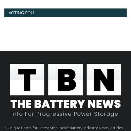
VOTING POLL
A Unique Portal for Latest Small scale battery industry News, Articles,