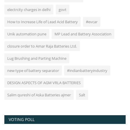
electrcity charges in delhi
govt
How to Increase Life of Lead Acid Battery
#evcar
Unik automation pune
MP Lead and Battery Association
closure order to Amar Raja Batteries Ltd.
Lug Brushing and Parting Machine
new type of battery separator
#indianbatteryindustry
DESIGN ASPECTS OF AGM VRLA BATTERIES
Salim qureshi of Aska Batteries ajmer
Salt
VOTING POLL