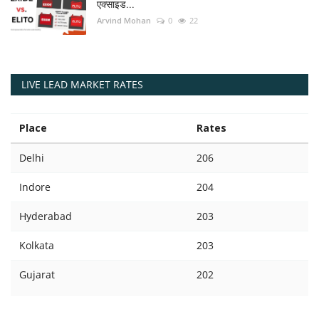
एक्साइड...
Arvind Mohan
0
22
LIVE LEAD MARKET RATES
Place
Rates
Delhi
206
Indore
204
Hyderabad
203
Kolkata
203
Gujarat
202