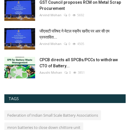
GST Council proposes RCM on Metal Scrap
Procurement
Arvind Mohan
0
5692
जीएसटी परिषद ने मेटल स्क्रैप खरीद पर आर सी एम
प्रस्तावित...
Arvind Mohan
0
4505
CPCB directs all SPCBs/PCCs to withdraw
CTO of Battery...
Aaushi Mohan
0
3851
TAGS
Federation of Indian Small Scale Battery Associations
mron batteries to close down chittore unit